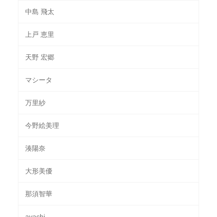
中島 飛太
上戸 恵里
天野 宏郷
マシータ
万里紗
今野絵美理
湊陽奈
大形美優
那須智華
ayachi