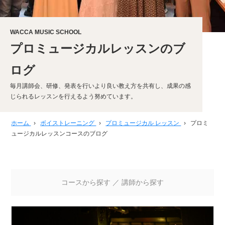
WACCA MUSIC SCHOOL
プロミュージカルレッスンのブ
ログ
毎月講師会、研修、発表を行いより良い教え方を共有し、成果の感
じられるレッスンを行えるよう努めています。
ホーム
›
ボイストレーニング
›
プロミュージカル レッスン
›
プロミ
ュージカルレッスンコースのブログ
コースから探す
／
講師から探す