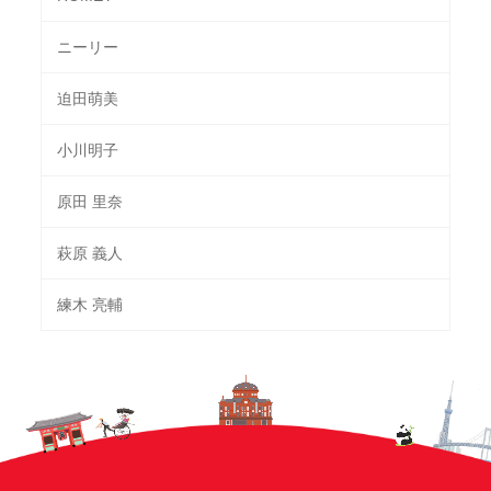
ニーリー
迫田萌美
小川明子
原田 里奈
萩原 義人
練木 亮輔