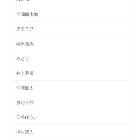
吉岡麟太郎
児玉千乃
郷田拓馬
みどり
井上夢菜
中澤航太
渡辺千晶
三谷ゆうこ
澤村楽人