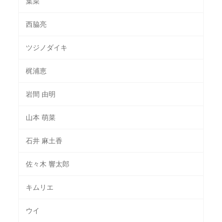
葉菜
西脇亮
ツジノダイキ
梶浦恵
岩間 由明
山本 萌菜
石井 麻土香
佐々木 響太郎
キムリエ
ウイ