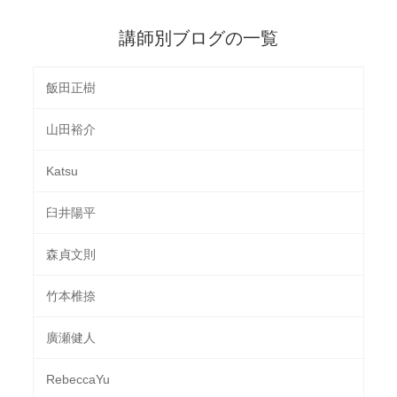
講師別ブログの一覧
飯田正樹
山田裕介
Katsu
臼井陽平
森貞文則
竹本椎捺
廣瀬健人
RebeccaYu