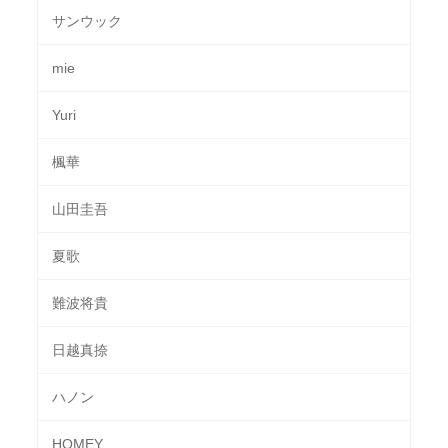
サンウック
mie
Yuri
楓華
山田圭吾
夏歌
難波将貴
日越真捺
ハノン
HOMEY