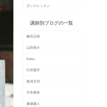
ダンスレッスン
講師別ブログの一覧
飯田正樹
山田裕介
Katsu
臼井陽平
森貞文則
竹本椎捺
廣瀬健人