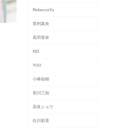
RebeccaYu
世利真央
高羽里奈
KEI
YUU
小林佑樹
初川三知
高良ショウ
白川彩音