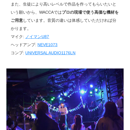
また、生徒により高いレベルで作品を作ってもらいたいと
いう願いから、WACCAでは
プロの現場で使う高価な機材を
ご用意
しています。音質の違いは体感していただければ分
かります。
マイク:
ノイマンU87
ヘッドアンプ:
NEVE1073
コンプ:
UNIVERSAL AUDIO1176LN