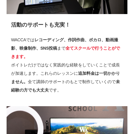
活動のサポートも充実！
WACCAでは
レコーディング、作詞作曲、ボカロ、動画撮
影、映像制作、SNS投稿
まで
全てスクールで行うことがで
きます。
ボイトレだけではなく実践的な経験をしていくことで成長
が加速します。これらのレッスンに
追加料金は一切かかり
ません。
全て講師のサポートのもとで制作していくので
未
経験の方でも大丈夫
です。