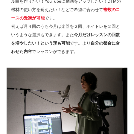
ル曲を作りたい！YouTubeに動画をアップしたい！DTMの
機材の使い方を覚えたい！などご希望に合わせて
複数のコ
ースの受講が可能
です。
例えば月４回のうち今月は楽器を２回、ボイトレを２回と
いうような選択もできます。また
今月だけレッスンの回数
を増やしたい！という形も可能
です。より
自分の都合に合
わせた内容
でレッスンができます。