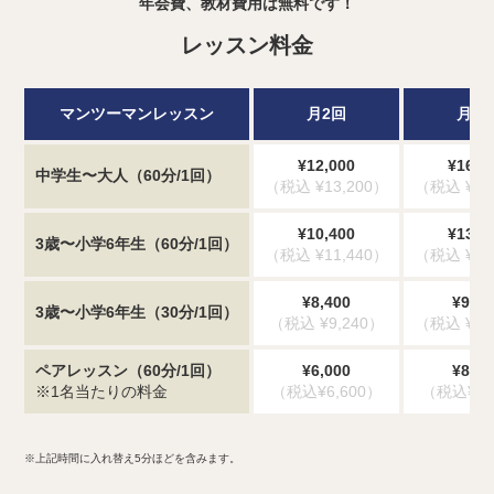
年会費、教材費用は無料です！
レッスン料金
マンツーマンレッスン
月2回
月3
¥12,000
¥16,3
中学生〜大人（60分/1回）
（税込 ¥13,200）
（税込 ¥17
¥10,400
¥13,0
3歳〜小学6年生（60分/1回）
（税込 ¥11,440）
（税込 ¥14
¥8,400
¥9,80
3歳〜小学6年生（30分/1回）
（税込 ¥9,240）
（税込 ¥10
ペアレッスン（60分/1回）
¥6,000
¥8,15
※1名当たりの料金
（税込¥6,600）
（税込¥8,
※上記時間に入れ替え5分ほどを含みます。