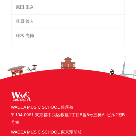
原田 里奈
萩原 義人
練木 亮輔
WACCA MUSIC SCHOOL 銀座校
〒104-0061 東京都中央区銀座1丁目8番8号三神ALビル2階B
号室
WACCA MUSIC SCHOOL 東京駅前校