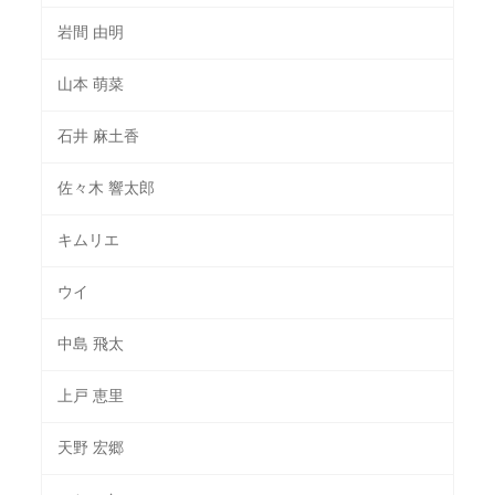
岩間 由明
山本 萌菜
石井 麻土香
佐々木 響太郎
キムリエ
ウイ
中島 飛太
上戸 恵里
天野 宏郷