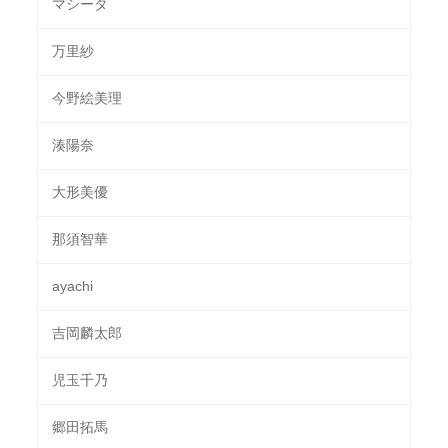
マシータ
万里紗
今野絵美理
湊陽奈
大形美優
那須智華
ayachi
吉岡麟太郎
児玉千乃
郷田拓馬