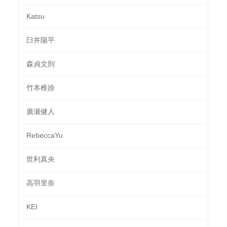
Katsu
臼井陽平
森貞文則
竹本椎捺
廣瀬健人
RebeccaYu
世利真央
高羽里奈
KEI