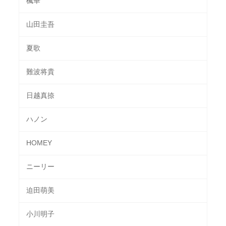
楓華
山田圭吾
夏歌
難波将貴
日越真捺
ハノン
HOMEY
ニーリー
迫田萌美
小川明子