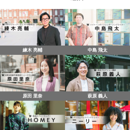
練木 亮輔
中島 飛太
原田 里奈
萩原 義人