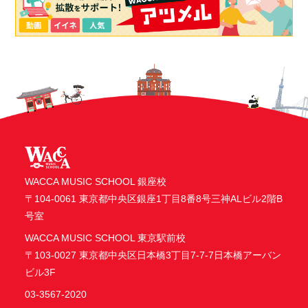
WACCA MUSIC SCHOOL 銀座校
〒104-0061 東京都中央区銀座1丁目8番8号三神ALビル2階B
号室
WACCA MUSIC SCHOOL 東京駅前校
〒103-0027 東京都中央区日本橋3丁目7-7-7日本橋アーバン
ビル3F
03-3567-2020