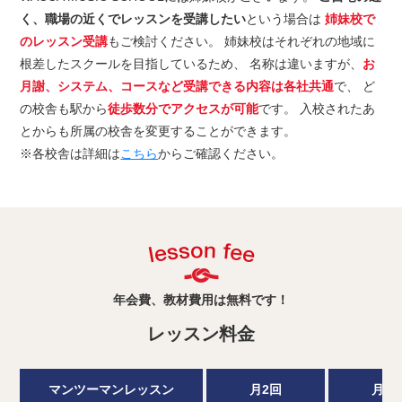
く、職場の近くでレッスンを受講したい
という場合は
姉妹校で
のレッスン受講
もご検討ください。 姉妹校はそれぞれの地域に
根差したスクールを目指しているため、 名称は違いますが、
お
月謝、システム、コースなど受講できる内容は各社共通
で、 ど
の校舎も駅から
徒歩数分でアクセスが可能
です。 入校されたあ
とからも所属の校舎を変更することができます。
※各校舎は詳細は
こちら
からご確認ください。
年会費、教材費用は無料です！
レッスン料金
マンツーマンレッスン
月2回
月3