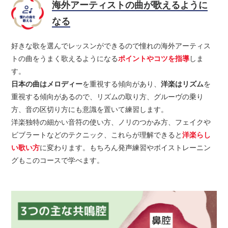
海外アーティストの曲が歌えるように
なる
好きな歌を選んでレッスンができるので憧れの海外アーティス
トの曲をうまく歌えるようになる
ポイントやコツを指導
しま
す。
日本の曲はメロディー
を重視する傾向があり、
洋楽はリズム
を
重視する傾向があるので、リズムの取り方、グルーヴの乗り
方、音の区切り方にも意識を置いて練習します。
洋楽独特の細かい音符の使い方、ノリのつかみ方、フェイクや
ビブラートなどのテクニック、これらが理解できると
洋楽らし
い歌い方
に変わります。もちろん発声練習やボイストレーニン
グもこのコースで学べます。