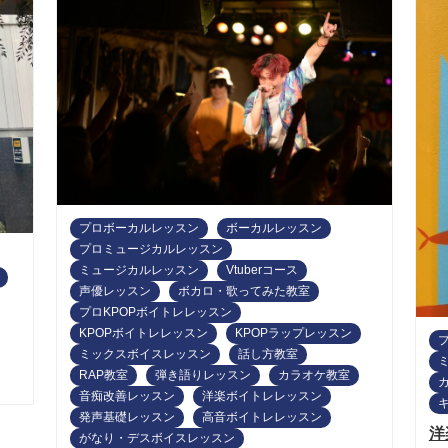
プロボーカルレッスン
ボーカルレッスン
プロミュージカルレッスン
ミュージカルレッスン
Vtuberコース
声優レッスン
ボカロ・歌ってみた教室
プロKPOPボイトレレッスン
KPOPボイトレレッスン
KPOPラップレッスン
ミックスボイスレッスン
話し方教室
RAP教室
弾き語りレッスン
カラオケ教室
音痴改善レッスン
洋楽ボイトレレッスン
発声基礎レッスン
高音ボイトレレッスン
洋
がなり・デスボイスレッスン