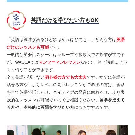
英語だけを学びたい方もOK
「英語は興味があるけど歌はそれほどでも…」そんな方は
英語
だけのレッスンも可能
です。
一般的な英会話スクールはグループや複数人での授業が主です
が、WACCAでは
マンツーマンレッスン
なので、担当講師にじっ
くり習うことができます。
全く英語が話せない
初心者の方でも大丈夫
です。すでに英語が
話せる方や、よりレベルの高いレッスンがご希望の方は、会話
を全て英語で話したり、ネイティブの発音に触れたり、より実
践的なレッスンも可能ですのでご相談ください。
留学を控えて
る方
や、
本格的に英語を学びたい方
にもおすすめです。