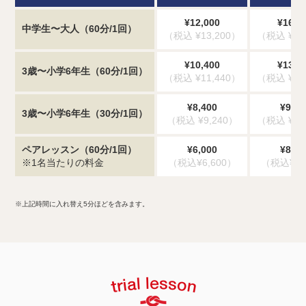
¥12,000
¥16,3
中学生〜大人（60分/1回）
（税込 ¥13,200）
（税込 ¥17
¥10,400
¥13,0
3歳〜小学6年生（60分/1回）
（税込 ¥11,440）
（税込 ¥14
¥8,400
¥9,80
3歳〜小学6年生（30分/1回）
（税込 ¥9,240）
（税込 ¥10
ペアレッスン（60分/1回）
¥6,000
¥8,15
※1名当たりの料金
（税込¥6,600）
（税込¥8,
※上記時間に入れ替え5分ほどを含みます。