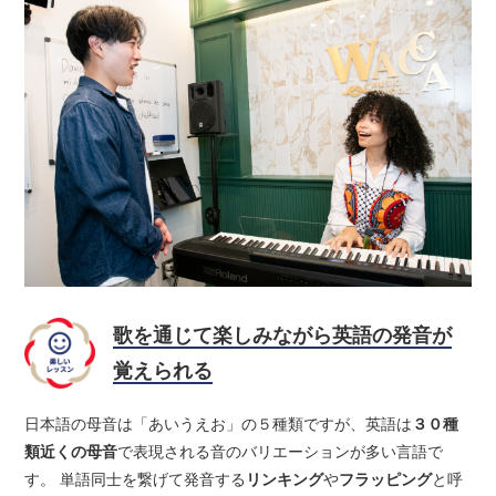
歌を通じて楽しみながら英語の発音が
覚えられる
日本語の母音は「あいうえお」の５種類ですが、英語は
３０種
類近くの母音
で表現される音のバリエーションが多い言語で
す。 単語同士を繋げて発音する
リンキング
や
フラッピング
と呼