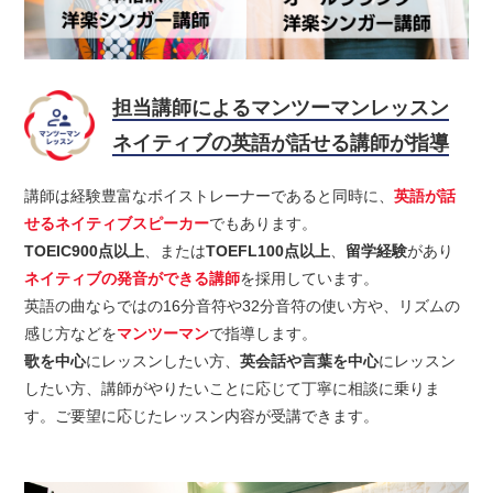
担当講師によるマンツーマンレッスン
ネイティブの英語が話せる講師が指導
講師は経験豊富なボイストレーナーであると同時に、
英語が話
せるネイティブスピーカー
でもあります。
TOEIC900点以上
、または
TOEFL100点以上
、
留学経験
があり
ネイティブの発音ができる講師
を採用しています。
英語の曲ならではの16分音符や32分音符の使い方や、リズムの
感じ方などを
マンツーマン
で指導します。
歌を中心
にレッスンしたい方、
英会話や言葉を中心
にレッスン
したい方、講師がやりたいことに応じて丁寧に相談に乗りま
す。ご要望に応じたレッスン内容が受講できます。