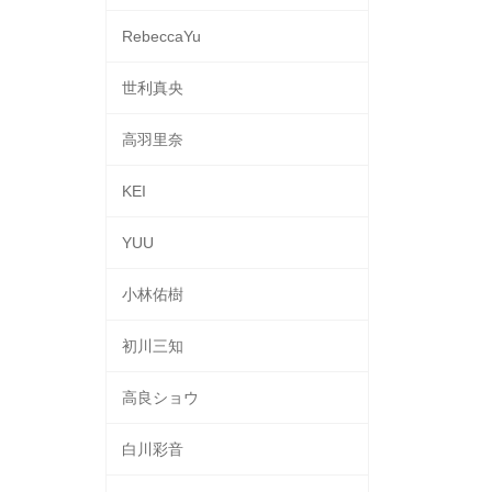
RebeccaYu
世利真央
高羽里奈
KEI
YUU
小林佑樹
初川三知
高良ショウ
白川彩音