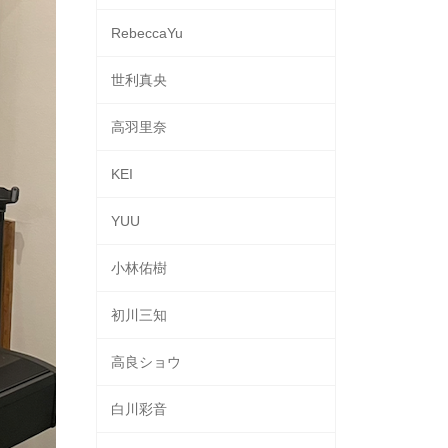
RebeccaYu
世利真央
高羽里奈
KEI
YUU
小林佑樹
初川三知
高良ショウ
白川彩音