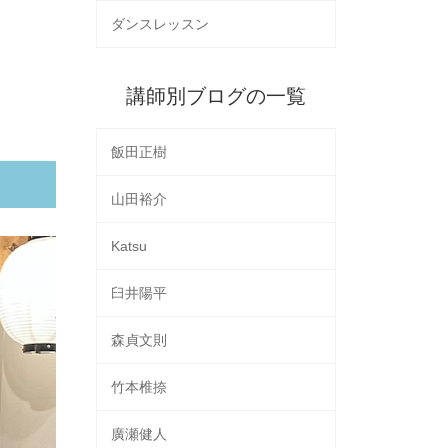
ダンスレッスン
講師別ブログの一覧
飯田正樹
山田裕介
Katsu
臼井陽平
森貞文則
竹本椎捺
廣瀬健人