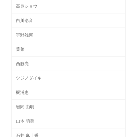
高良ショウ
白川彩音
宇野雄河
葉菜
西脇亮
ツジノダイキ
梶浦恵
岩間 由明
山本 萌菜
石井 麻土香