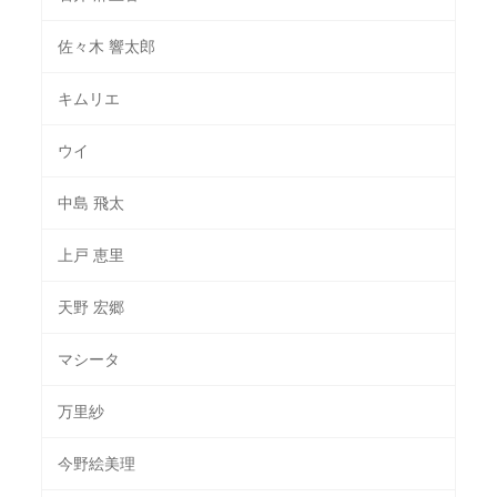
佐々木 響太郎
キムリエ
ウイ
中島 飛太
上戸 恵里
天野 宏郷
マシータ
万里紗
今野絵美理