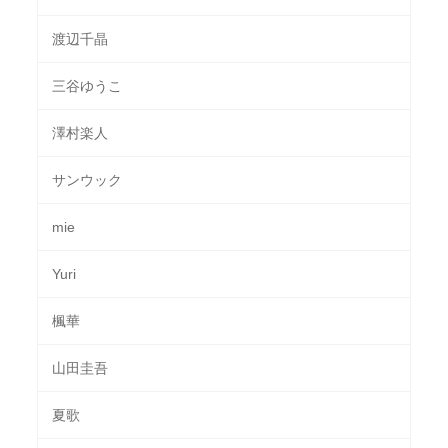
渡辺千晶
三谷ゆうこ
澤村楽人
サンウック
mie
Yuri
楓華
山田圭吾
夏歌