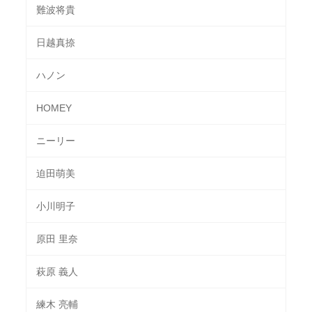
難波将貴
日越真捺
ハノン
HOMEY
ニーリー
迫田萌美
小川明子
原田 里奈
萩原 義人
練木 亮輔