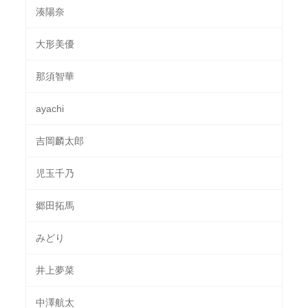
湊陽奈
大形美優
那須智華
ayachi
吉岡麟太郎
児玉千乃
郷田拓馬
みどり
井上夢菜
中澤航太