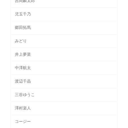
吉岡麟太郎
児玉千乃
郷田拓馬
みどり
井上夢菜
中澤航太
渡辺千晶
三谷ゆうこ
澤村楽人
コージー