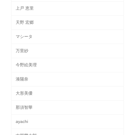
上戸 恵里
天野 宏郷
マシータ
万里紗
今野絵美理
湊陽奈
大形美優
那須智華
ayachi