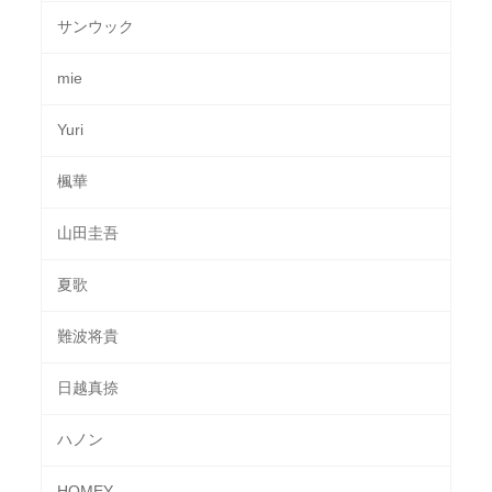
サンウック
mie
Yuri
楓華
山田圭吾
夏歌
難波将貴
日越真捺
ハノン
HOMEY