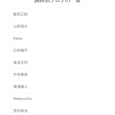
飯田正樹
山田裕介
Katsu
臼井陽平
森貞文則
竹本椎捺
廣瀬健人
RebeccaYu
世利真央