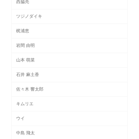
西脇亮
ツジノダイキ
梶浦恵
岩間 由明
山本 萌菜
石井 麻土香
佐々木 響太郎
キムリエ
ウイ
中島 飛太