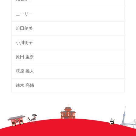
ニーリー
迫田萌美
小川明子
原田 里奈
萩原 義人
練木 亮輔