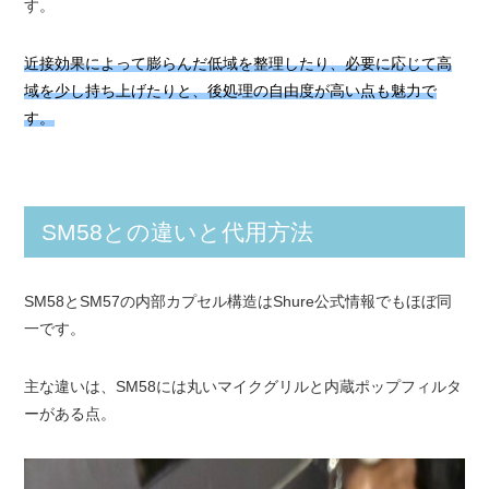
す。
近接効果によって膨らんだ低域を整理したり、必要に応じて高
域を少し持ち上げたりと、後処理の自由度が高い点も魅力で
す。
SM58との違いと代用方法
SM58とSM57の内部カプセル構造はShure公式情報でもほぼ同
一です。
主な違いは、SM58には丸いマイクグリルと内蔵ポップフィルタ
ーがある点。