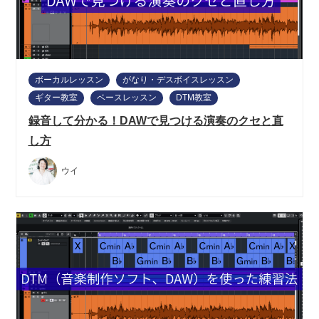
ボーカルレッスン
がなり・デスボイスレッスン
ギター教室
ベースレッスン
DTM教室
録音して分かる！DAWで見つける演奏のクセと直
し方
ウイ