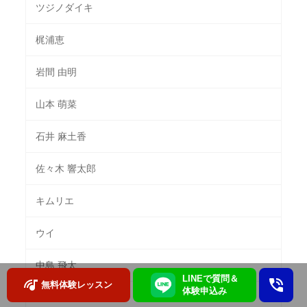
ツジノダイキ
梶浦恵
岩間 由明
山本 萌菜
石井 麻土香
佐々木 響太郎
キムリエ
ウイ
中島 飛太
LINEで質問＆
無料体験レッスン
体験申込み
上戸 恵里