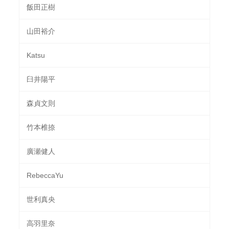
飯田正樹
山田裕介
Katsu
臼井陽平
森貞文則
竹本椎捺
廣瀬健人
RebeccaYu
世利真央
高羽里奈