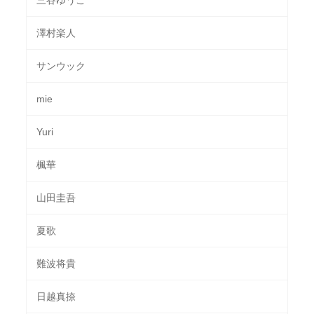
澤村楽人
サンウック
mie
Yuri
楓華
山田圭吾
夏歌
難波将貴
日越真捺