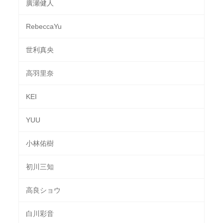
廣瀬健人
RebeccaYu
世利真央
高羽里奈
KEI
YUU
小林佑樹
初川三知
高良ショウ
白川彩音