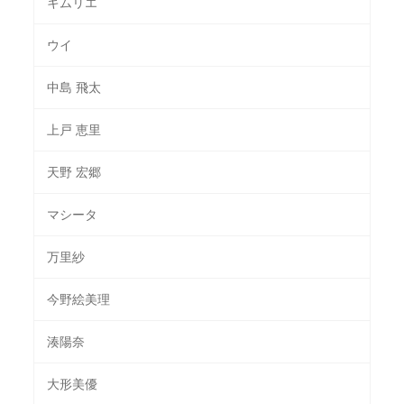
キムリエ
ウイ
中島 飛太
上戸 恵里
天野 宏郷
マシータ
万里紗
今野絵美理
湊陽奈
大形美優