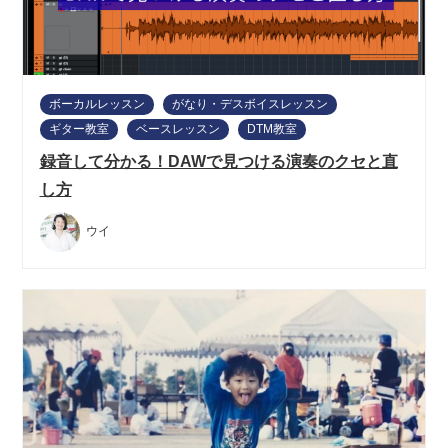
ボーカルレッスン
がなり・デスボイスレッスン
ギター教室
ベースレッスン
DTM教室
録音して分かる！DAWで見つける演奏のクセと直
し方
ウイ