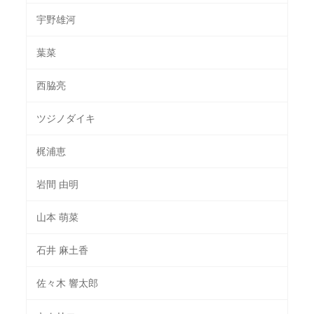
宇野雄河
葉菜
西脇亮
ツジノダイキ
梶浦恵
岩間 由明
山本 萌菜
石井 麻土香
佐々木 響太郎