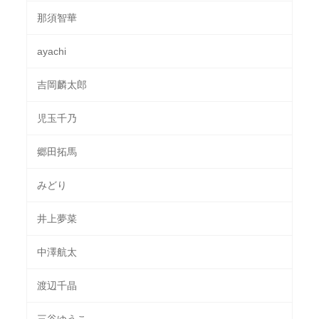
那須智華
ayachi
吉岡麟太郎
児玉千乃
郷田拓馬
みどり
井上夢菜
中澤航太
渡辺千晶
三谷ゆうこ