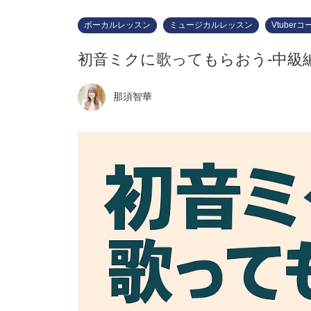
ボーカルレッスン
ミュージカルレッスン
Vtuberコ
初音ミクに歌ってもらおう-中級編
那須智華