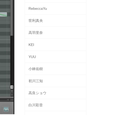
RebeccaYu
世利真央
高羽里奈
KEI
YUU
小林佑樹
初川三知
高良ショウ
白川彩音