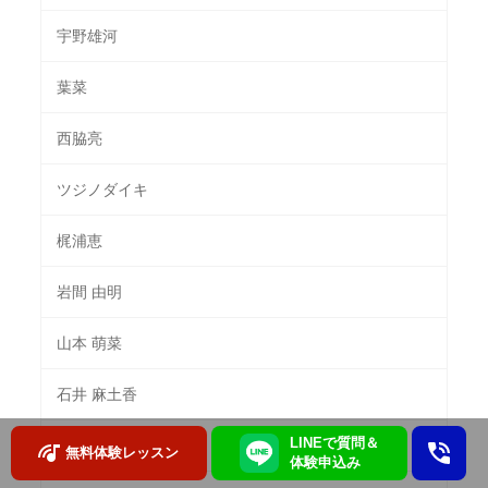
宇野雄河
葉菜
西脇亮
ツジノダイキ
梶浦恵
岩間 由明
山本 萌菜
石井 麻土香
LINEで質問＆
佐々木 響太郎
無料体験レッスン
体験申込み