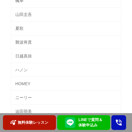
楓華
山田圭吾
夏歌
難波将貴
日越真捺
ハノン
HOMEY
ニーリー
迫田萌美
LINEで質問＆
無料体験レッスン
小川明子
体験申込み