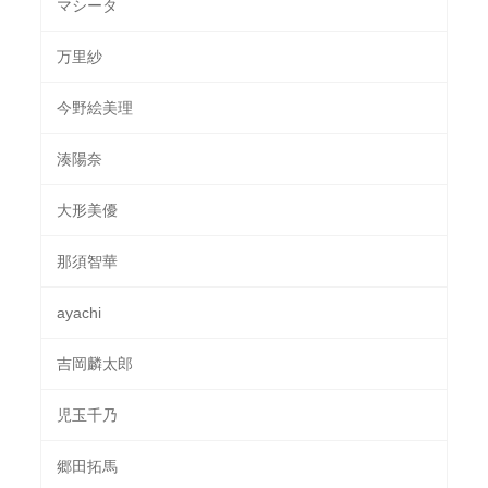
マシータ
万里紗
今野絵美理
湊陽奈
大形美優
那須智華
ayachi
吉岡麟太郎
児玉千乃
郷田拓馬