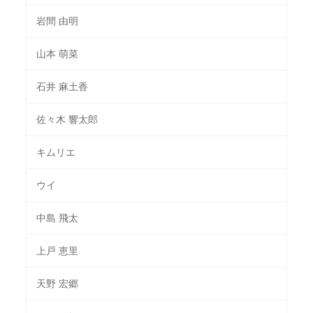
岩間 由明
山本 萌菜
石井 麻土香
佐々木 響太郎
キムリエ
ウイ
中島 飛太
上戸 恵里
天野 宏郷