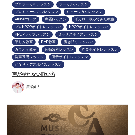
プロボーカルレッスン
ボーカルレッスン
プロミュージカルレッスン
ミュージカルレッスン
Vtuberコース
声優レッスン
ボカロ・歌ってみた教室
プロKPOPボイトレレッスン
KPOPボイトレレッスン
KPOPラップレッスン
ミックスボイスレッスン
話し方教室
RAP教室
弾き語りレッスン
カラオケ教室
音痴改善レッスン
洋楽ボイトレレッスン
発声基礎レッスン
高音ボイトレレッスン
がなり・デスボイスレッスン
声が枯れない歌い方
廣瀬健人