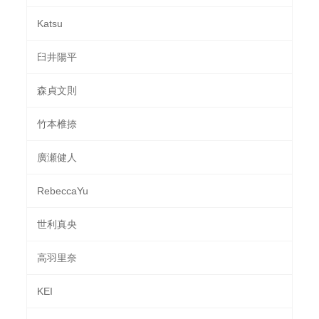
Katsu
臼井陽平
森貞文則
竹本椎捺
廣瀬健人
RebeccaYu
世利真央
高羽里奈
KEI