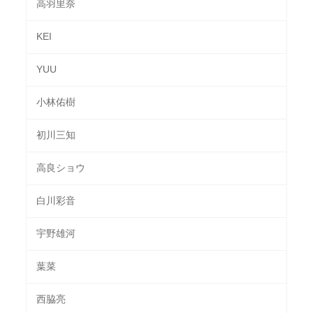
高羽里奈
KEI
YUU
小林佑樹
初川三知
高良ショウ
白川彩音
宇野雄河
葉菜
西脇亮