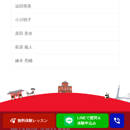
迫田萌美
小川明子
原田 里奈
萩原 義人
練木 亮輔
LINEで質問＆
無料体験レッスン
体験申込み
WACCA MUSIC SCHOOL 銀座校