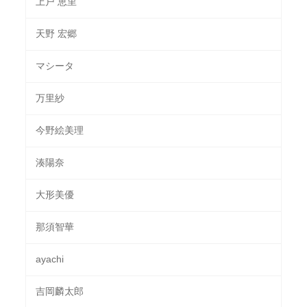
上戸 恵里
天野 宏郷
マシータ
万里紗
今野絵美理
湊陽奈
大形美優
那須智華
ayachi
吉岡麟太郎