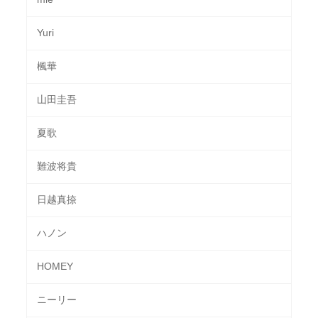
Yuri
楓華
山田圭吾
夏歌
難波将貴
日越真捺
ハノン
HOMEY
ニーリー