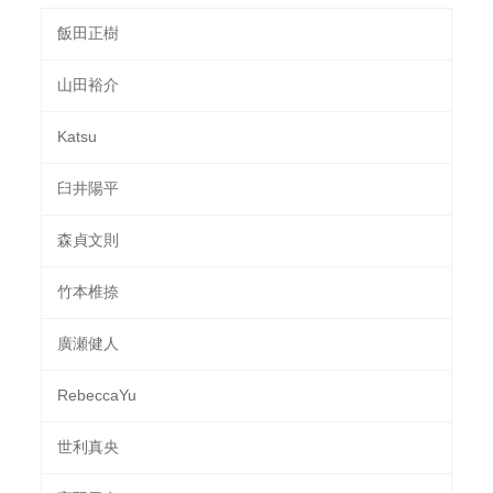
飯田正樹
山田裕介
Katsu
臼井陽平
森貞文則
竹本椎捺
廣瀬健人
RebeccaYu
世利真央