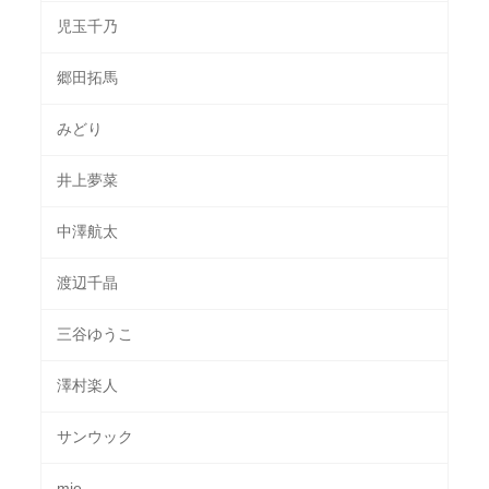
児玉千乃
郷田拓馬
みどり
井上夢菜
中澤航太
渡辺千晶
三谷ゆうこ
澤村楽人
サンウック
mie