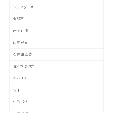
ツジノダイキ
梶浦恵
岩間 由明
山本 萌菜
石井 麻土香
佐々木 響太郎
キムリエ
ウイ
中島 飛太