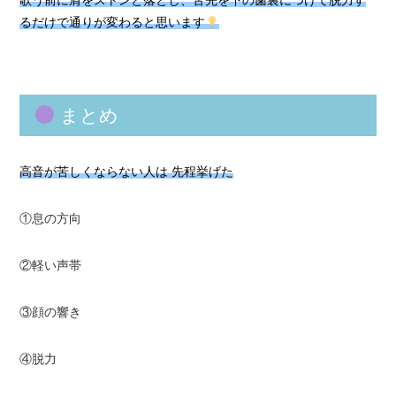
歌う前に肩をストンと落とし、舌先を下の歯裏につけて脱力す
るだけで通りが変わると思います
まとめ
高音が苦しくならない人は 先程挙げた
①息の方向
②軽い声帯
③顔の響き
④脱力