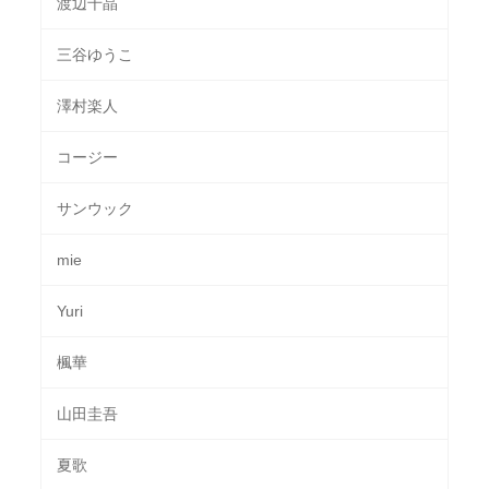
渡辺千晶
三谷ゆうこ
澤村楽人
コージー
サンウック
mie
Yuri
楓華
山田圭吾
夏歌