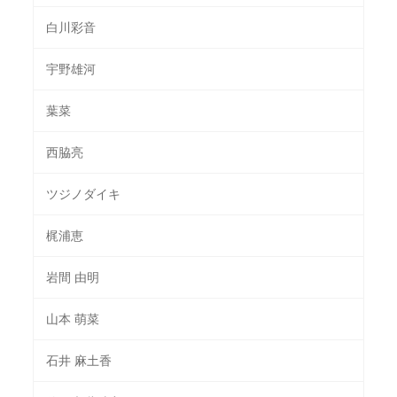
白川彩音
宇野雄河
葉菜
西脇亮
ツジノダイキ
梶浦恵
岩間 由明
山本 萌菜
石井 麻土香