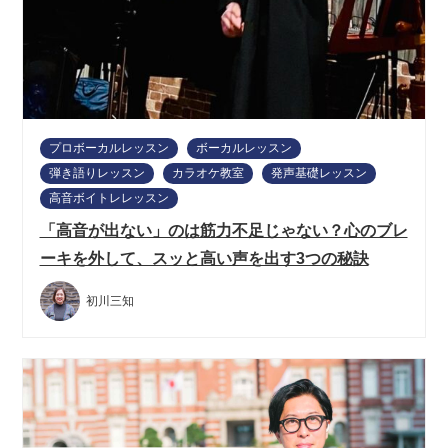
プロボーカルレッスン
ボーカルレッスン
弾き語りレッスン
カラオケ教室
発声基礎レッスン
高音ボイトレレッスン
「高音が出ない」のは筋力不足じゃない？心のブレ
ーキを外して、スッと高い声を出す3つの秘訣
初川三知