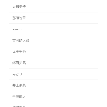
大形美優
那須智華
ayachi
吉岡麟太郎
児玉千乃
郷田拓馬
みどり
井上夢菜
中澤航太