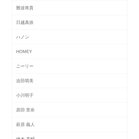
難波将貴
日越真捺
ハノン
HOMEY
ニーリー
迫田萌美
小川明子
原田 里奈
萩原 義人
練木 亮輔