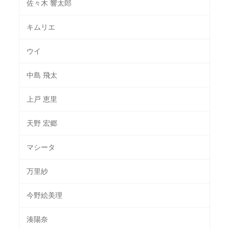
佐々木 響太郎
キムリエ
ウイ
中島 飛太
上戸 恵里
天野 宏郷
マシータ
万里紗
今野絵美理
湊陽奈