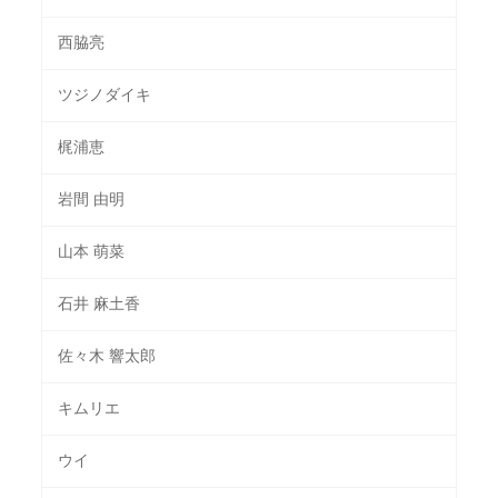
西脇亮
ツジノダイキ
梶浦恵
岩間 由明
山本 萌菜
石井 麻土香
佐々木 響太郎
キムリエ
ウイ