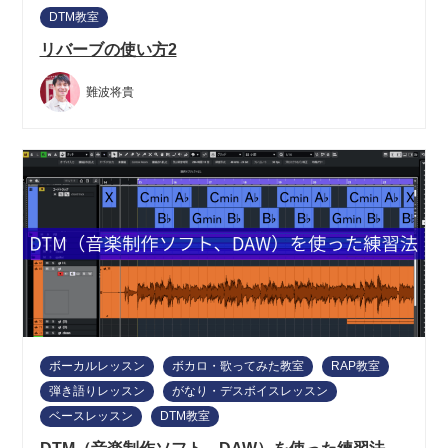
DTM教室
リバーブの使い方2
難波将貴
ボーカルレッスン
ボカロ・歌ってみた教室
RAP教室
弾き語りレッスン
がなり・デスボイスレッスン
ベースレッスン
DTM教室