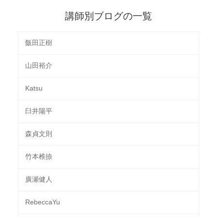
講師別ブログの一覧
飯田正樹
山田裕介
Katsu
臼井陽平
森貞文則
竹本椎捺
廣瀬健人
RebeccaYu