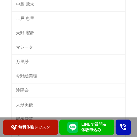
中島 飛太
上戸 恵里
天野 宏郷
マシータ
万里紗
今野絵美理
湊陽奈
大形美優
那須智華
LINEで質問＆
無料体験レッスン
体験申込み
ayachi