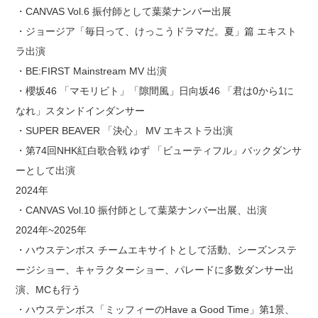
・CANVAS Vol.6 振付師として葉菜ナンバー出展
・ジョージア「毎日って、けっこうドラマだ。夏」篇 エキスト
ラ出演
・BE:FIRST Mainstream MV 出演
・櫻坂46 「マモリビト」「隙間風」日向坂46 「君は0から1に
なれ」スタンドインダンサー
・SUPER BEAVER 「決心」 MV エキストラ出演
・第74回NHK紅白歌合戦 ゆず 「ビューティフル」バックダンサ
ーとして出演
2024年
・CANVAS Vol.10 振付師として葉菜ナンバー出展、出演
2024年~2025年
・ハウステンボス チームエキサイトとして活動、シーズンステ
ージショー、キャラクターショー、パレードに多数ダンサー出
演、MCも行う
・ハウステンボス「ミッフィーのHave a Good Time」第1景、