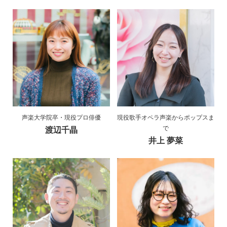
声楽大学院卒・現役プロ俳優
現役歌手オペラ声楽からポップスま
で
渡辺千晶
井上 夢菜