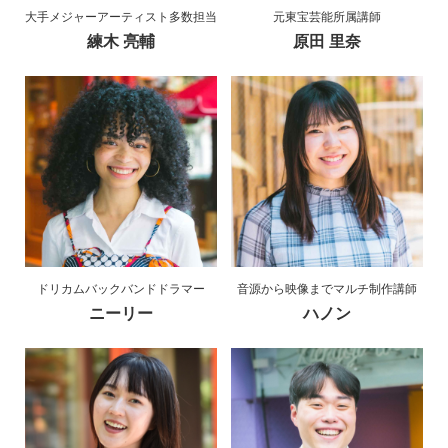
大手メジャーアーティスト多数担当
元東宝芸能所属講師
練木 亮輔
原田 里奈
ドリカムバックバンドドラマー
音源から映像までマルチ制作講師
ニーリー
ハノン