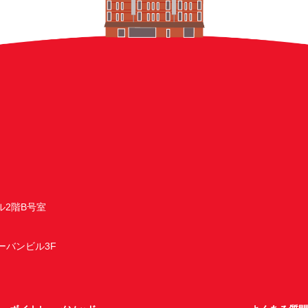
ル2階B号室
アーバンビル3F