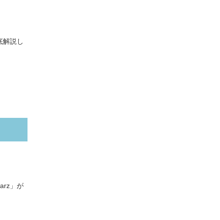
底解説し
rz」が